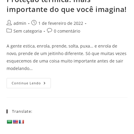
importante do que você imagina!
Autor
Post
admin
1 de fevereiro de 2022
do
publicado:
Categoria
Comentários
Sem categoria
0 comentário
post:
do
do
post:
post:
A gente estica, enrola, prende, solta, puxa… e enrola de
novo, prende de um jeitinho diferente. Só que muitas vezes
esquecemos de uma coisa muito importante antes de sair
modelando…
Proteção
Continue Lendo
Térmica:
Mais
Importante
Do
Que
Você
Translate:
Imagina!